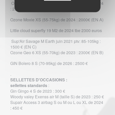
Ozone Alta XS (55-75kg) ou M (80-100kg) de 2024
: 2500€ (EN A+)
Ozone Moxie XS (55-75kg) de 2024 : 2000€ (EN A)
Little cloud superfly 19 M2 de 2024 tbe 2300 euros
Sup'Air Savage M Earth juin 2021 ptv: 85-105kg :
1500 € (EN C)
Ozone Geo 6 XS (55-70kg) de 2023 : 2300€ (EN B)
GIN Bolero 8 S (70-95kg) de 2026 : 2500 €
.
SELLETTES D'OCCASIONS :
sellettes standards
:
Gin Gingo 4 S de 2023 : 300 €
Woody valey Exenss air M (taille S) de 2023 : 250 €
Supair Access 3 airbag S ou M ou L ou XL de 2024
: 450 €